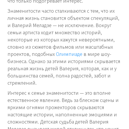
что только подогревает интерес.
Знаменитости часто сталкиваются с тем, что их
личная жизнь становится объектом спекуляций,
и Валерий Меладзе — не исключение. Вокруг
семьи артиста ходит множество историй,
некоторые из которых кажутся невероятными,
словно из сюжетов фильмов или масштабных
проектов, подобных
Олимпиаде
в мире шоу-
бизнеса. Однако за этими историями скрывается
реальная жизнь детей Валерия, которая, как и у
большинства семей, полна радостей, забот и
стремлений.
Интерес к семье знаменитости — это вполне
естественное явление. Ведь за блеском сцены и
яркими огнями прожекторов скрываются
настоящие истории, наполненные эмоциями и
сложностями. Детская судьба детей Валерия
Меладзе вызывает живой отклик у тех, кто ценит