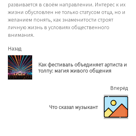
развивается в своём направлении. Интерес к их
жизни обусловлен не только статусом отца, но и
желанием понять, как знаменитости строят
личную жизнь в условиях общественного
внимания.
читать
Назад
еще
Как фестиваль объединяет артиста и
Пр
толпу: магия живого общения
нов
Вперёд
Next
Что сказал музыкант
post: