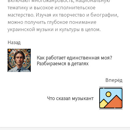
включают многожанровость, национальную
тематику и высокое исполнительское
мастерство. Изучая их творчество и биографии,
можно получить глубокое понимание
украинской музыки и культуры в целом.
читать
Назад
еще
Как работает единственная моя?
Пр
Разбираемся в деталях
нов
Вперёд
Next
Что сказал музыкант
post: