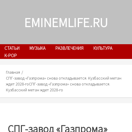
Skip
to
EMINEMLIFE.RU
content
СТАТЬИ
МУЗЫКА
РАЗВЛЕЧЕНИЯ
КУЛЬТУРА
K-POP
Главная
СПГ-завод «Газпрома» снова откладывается. Кузбасский метан
ждет 2028-го
СПГ-завод «Газпрома» снова откладывается.
Кузбасский метан ждет 2028-го
СПГ-завод «Газпрома»