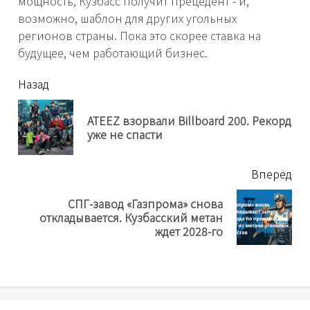
мощность, Кузбасс получит прецедент - и,
возможно, шаблон для других угольных
регионов страны. Пока это скорее ставка на
будущее, чем работающий бизнес.
читать
Назад
еще
ATEEZ взорвали Billboard 200. Рекорд
Пр
уже не спасти
нов
Вперёд
СПГ-завод «Газпрома» снова
Next
откладывается. Кузбасский метан
post:
ждет 2028-го